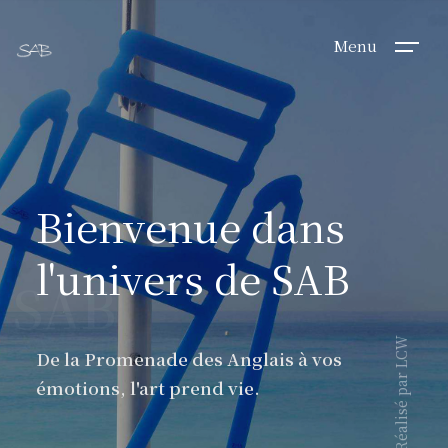
Menu
Bienvenue dans
l'univers de SAB
SAB
LCW
De la Promenade des Anglais à vos
Réalisé par
émotions, l'art prend vie.